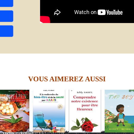
VOUS AIMEREZ AUSSI
cal.com/fr/lefruitapain.html#anchor-top
https://www.mouvtropical.com/fr/shop_bienetre-alarecherchedubienetreetdelasanteparaaass-14de00a6af034455bbc9f40574a3db157#washop-anchor-top
https://www.mouvtropical.com/fr/shop_developpementpersonnel-comprendrenotreexistencepouretreheureux-1e1cb96232a2e4d3baf6d35ff5662e3aa#washop-anchor-top
https://www.mouvtropical.com/fr/fapboydeeddybabal.html#anchor-top