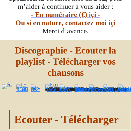
m’aider à continuer à vous aider :
- En numéraire (€) içi -
Ou si en nature, contactez moi içi
Merci d’avance.
Discographie - Ecouter la
playlist - Télécharger vos
chansons
- Un CD de 18 titres, dont 8 chansons, 7 karaoké, 1 remix, 1 conte, en anglais, en français ou en créole. - Un Livre, support d’animation et d'éducation ludique et pratique, de sensibilisation et de réflexion sur : L’écologie, l’environnement, la nutrition, le développement durable, la promotion à la consommation des fruits et des légumes et de l'activité physique des enfants.
Album de 12 Titres de variétés française en gospel, Pop, Louange, Adoration, Zouk, R&B, interprété par Eddy Babel. Sans L'Amour nous ne sommes rien.
Album de 17 Titres de Pop, Gospel, Louange, Adoration, Zouk, R&B, interprété par Eddy Babel.
Album de 13 Titres de Pop, Gospel, Louange, Adoration, Zouk, R&B, interprété par Eddy Babel.
Album de 16 Titres de variétés française en gospel, Pop, Louange, Adoration, Zouk, R&B, interprété par Eddy Babel, accompagné d'un Beau Livre de 84 pages. Ce ne sont pas mes révélations mais plutôt les messages de la nature et de notre nature.
Ecouter - Télécharger