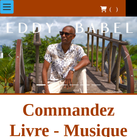
(
)
Previous
Next
Commandez
Livre - Musique