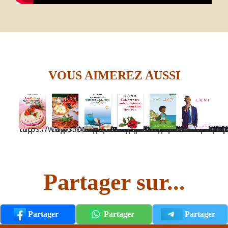
VOUS AIMEREZ AUSSI
https://www.mouvtropical.com/fr/lesfarinesdetubercules.html#anchor-top
https://www.mouvtropical.com/fr/lefruitapain.html#anchor-top
https://www.mouvtropical.com/fr/shop_bienetre-alarecherchedubienetreetdelasanteparaaass-14de00a6af034455bbc9f40574a3db157#washop-anchor-top
https://www.mouvtropical.com/fr/shop_developpementpersonnel-comprendrenotreexistencepouretreheureux-1e1cb96232a2e4d3baf6d35ff5662e3aa#washop-anchor-top
https://www.mouvtropical.com/fr/fapboydeeddybabal.html#anchor-top
Partager sur...
Partager
Partager
Partager