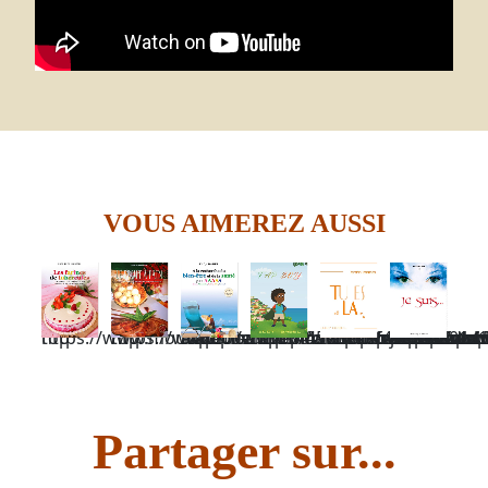
VOUS AIMEREZ AUSSI
https://www.mouvtropical.com/fr/lesfarinesdetubercules.html#anchor-top
https://www.mouvtropical.com/fr/lefruitapain.html#anchor-top
https://www.mouvtropical.com/fr/shop_bienetre-alarecherchedubienetreetdelasanteparaaass-14de00a6af034455bbc9f40574a3db157#washop-anchor-top
https://www.mouvtropical.com/fr/fapboydeeddybabal.html#anchor-top
https://www.mouvtropical.com/fr/tuesla-toutdepend
https://www.mouvtropical.com/fr/shop_roman-jesuisautobiographie-1ced1901a17aa4517957950eec594d9aa#washop-anchor-top
Partager sur...