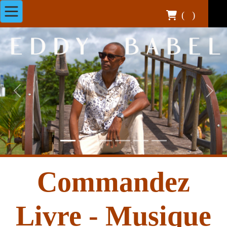
(
)
Previous
Next
Commandez
Livre - Musique