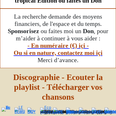
tropical Edition ou faites un Don
La recherche demande des moyens
financiers, de l'espace et du temps.
Sponsorisez
ou faites moi un
Don
, pour
m’aider à continuer à vous aider :
- En numéraire (€) içi -
Ou si en nature, contactez moi içi
Merci d’avance.
Discographie - Ecouter la
playlist - Télécharger vos
chansons
- Un CD de 18 titres, dont 8 chansons, 7 karaoké, 1 remix, 1 conte, en anglais, en français ou en créole. - Un Livre, support d’animation et d'éducation ludique et pratique, de sensibilisation et de réflexion sur : L’écologie, l’environnement, la nutrition, le développement durable, la promotion à la consommation des fruits et des légumes et de l'activité physique des enfants.
Album de 12 Titres de variétés française en gospel, Pop, Louange, Adoration, Zouk, R&B, interprété par Eddy Babel. Sans L'Amour nous ne sommes rien.
Album de 17 Titres de Pop, Gospel, Louange, Adoration, Zouk, R&B, interprété par Eddy Babel.
Album de 13 Titres de Pop, Gospel, Louange, Adoration, Zouk, R&B, interprété par Eddy Babel.
Album de 16 Titres de variétés française en gospel, Pop, Louange, Adoration, Zouk, R&B, interprété par Eddy Babel, accompagné d'un Beau Livre de 84 pages. Ce ne sont pas mes révélations mais plutôt les messages de la nature et de notre nature.